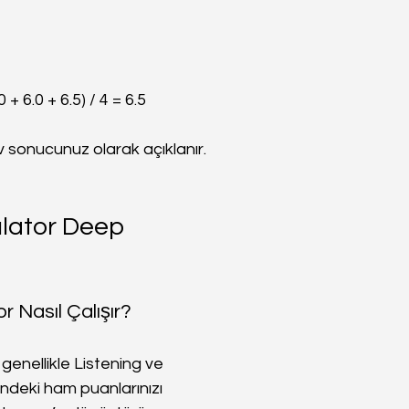
 + 6.0 + 6.5) / 4 = 6.5
 sonucunuz olarak açıklanır.
lator Deep 
r Nasıl Çalışır?
 genellikle Listening ve 
ndeki ham puanlarınızı 