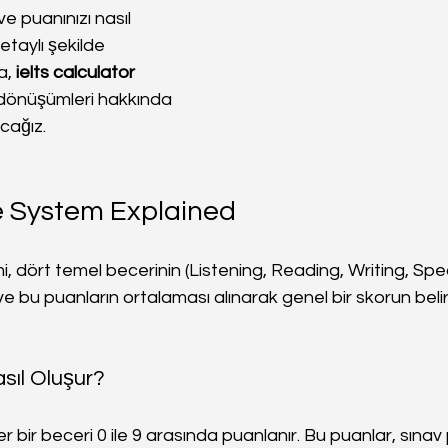
ve puanınızı nasıl 
etaylı şekilde 
a, 
ielts calculator
 dönüşümleri hakkında 
acağız.
e System Explained
, dört temel becerinin (Listening, Reading, Writing, Speak
ve bu puanların ortalaması alınarak genel bir skorun bel
sıl Oluşur?
r bir beceri 0 ile 9 arasında puanlanır. Bu puanlar, sına