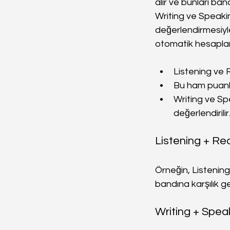
alır ve bunları ba
Writing ve Speakin
değerlendirmesiyl
otomatik hesapla
Listening ve 
Bu ham puanla
Writing ve Spe
değerlendirilir
Listening + R
Örneğin, Listenin
bandına karşılık g
Writing + Spe