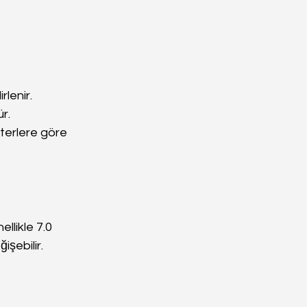
lenir.
r.
iterlere göre 
likle 7.0 
işebilir.