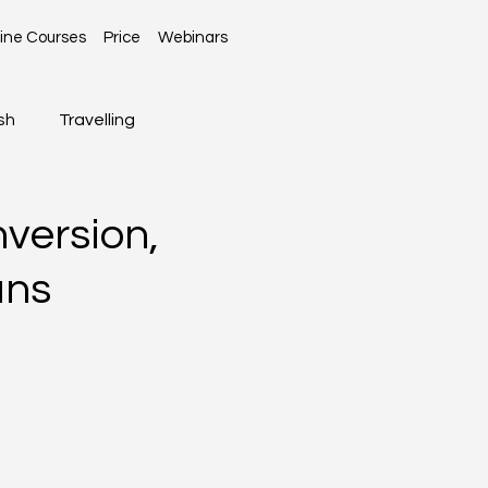
ine Courses
Price
Webinars
sh
Travelling
Global News
version,
ans