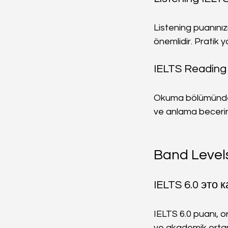
Listening puanınız
önemlidir. Pratik y
IELTS Reading
Okuma bölümünde de
ve anlama beceriniz
Band Level
IELTS 6.0 это 
IELTS 6.0 puanı, or
ve akademik ortaml