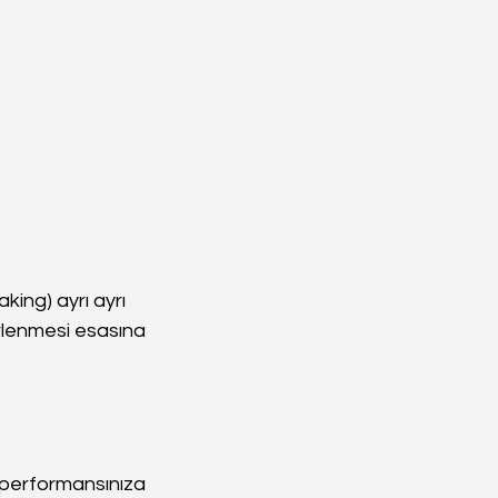
ing) ayrı ayrı 
irlenmesi esasına 
v performansınıza 