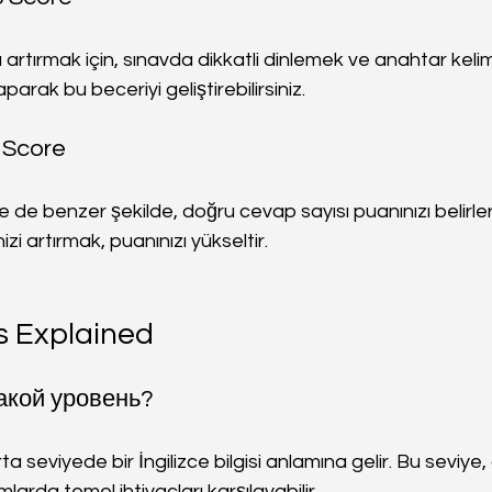
ı artırmak için, sınavda dikkatli dinlemek ve anahtar kel
aparak bu beceriyi geliştirebilirsiniz.
 Score
 benzer şekilde, doğru cevap sayısı puanınızı belirler.
i artırmak, puanınızı yükseltir.
s Explained
какой уровень?
ta seviyede bir İngilizce bilgisi anlamına gelir. Bu seviye,
arda temel ihtiyaçları karşılayabilir.