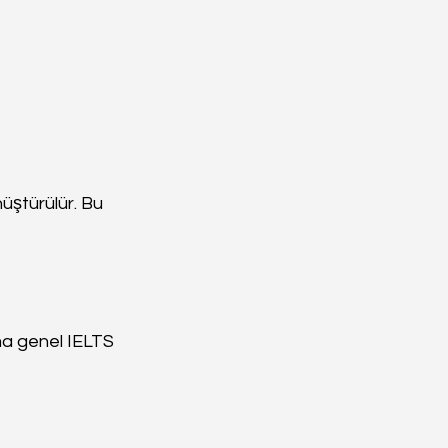
ştürülür. Bu 
ma genel IELTS 