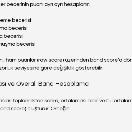
her becerinin puanı ayrı ayrı hesaplanır.
nleme becerisi
uma becerisi
a becerisi
onuşma becerisi
nı, ham puanlar (raw score) üzerinden band score’a dönü
orluk seviyesine göre değişiklik gösterebilir.
ması ve Overall Band Hesaplama
nları toplandıktan sonra, ortalaması alınır ve bu ortala
 band score) oluşturur. Örneğin: