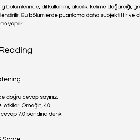
 bölümlerinde, dil kullanımı, akıcılık, kelime dağarcığı, gra
erlendirilir. Bu bölümlerde puanlama daha subjektiftir ve d
an yapılır.
 Reading 
stening
e doğru cevap sayınız, 
 etkiler. Örneğin, 40 
 cevap 7.0 bandına denk 
S Score