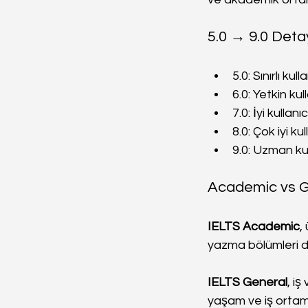
5.0 → 9.0 Detay
5.0: Sınırlı ku
6.0: Yetkin kul
7.0: İyi kullanı
8.0: Çok iyi ku
9.0: Uzman kul
Academic vs G
IELTS Academic
,
yazma bölümleri d
IELTS General
, i
yaşam ve iş ortamı