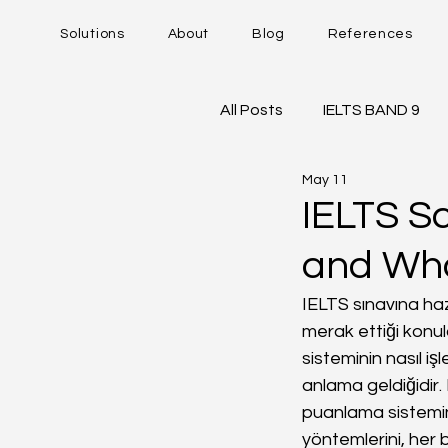
Solutions
About
Blog
References
All Posts
IELTS BAND 9
May 11
DUOLINGO - DET
IE
IELTS S
and Wha
Career Trajectory
IELTS sınavına ha
merak ettiği konula
sisteminin nasıl iş
anlama geldiğidir.
puanlama sistemi
yöntemlerini, her b