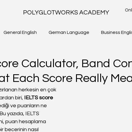
Onl
POLYGLOTWORKS ACADEMY
General English
German Language
Business Engli
TLS - WRITING TASK 2
IELTS ACADEMIC - WRITING TASK 1
core Calculator, Band Con
t Each Score Really Me
zırlanan herkesin en çok 
rdan biri, 
IELTS score
lediği ve puanların ne 
 Bu yazıda, IELTS 
ni, puan hesaplama 
ir becerinin nasıl 