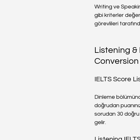
Writing ve Speaking
gibi kriterler değ
görevlileri tarafınd
Listening &
Conversion
IELTS Score Li
Dinleme bölümünd
doğrudan puanınızı
sorudan 30 doğru
gelir.
Listening IELT