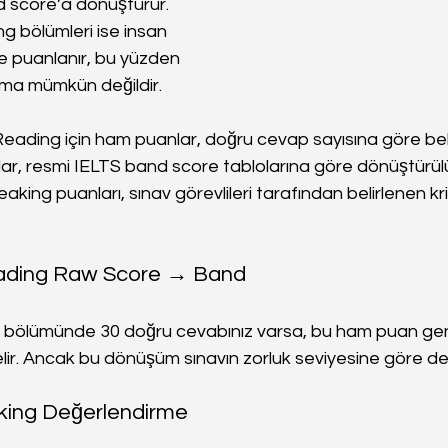
nd score’a dönüştürür. 
g bölümleri ise insan 
e puanlanır, bu yüzden 
ma mümkün değildir.
Reading için ham puanlar, doğru cevap sayısına göre belir
r, resmi IELTS band score tablolarına göre dönüştürülü
aking puanları, sınav görevlileri tarafından belirlenen kr
.
eading Raw Score → Band
g bölümünde 30 doğru cevabınız varsa, bu ham puan genel
elir. Ancak bu dönüşüm sınavın zorluk seviyesine göre değ
aking Değerlendirme