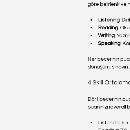
göre belirlenir ve 
Listening
: Di
Reading
: Ok
Writing
: Yazm
Speaking
: K
Her becerinin pua
dönüşüm, sınavın z
4 Skill Ortala
Dört becerinin pua
puanınızı (overall
Listening: 6.5