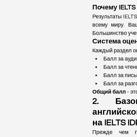
Почему IELTS
Результаты IELT
всему миру. Ва
Большинство уче
Система оцен
Каждый раздел о
Балл за ауд
Балл за чтен
Балл за пис
Балл за разг
Общий балл
 - э
2. Базо
английско
на IELTS ID
Прежде чем пе