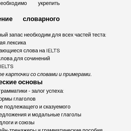
еобходимо укрепить 
ние словарного 
й запас необходим для всех частей теста:
ая лексика
чающиеся слова на IELTS
лова для сочинений
IELTS
е карточки со словами и примерами.
еские основы
рамматики - залог успеха:
ормы глаголов
е подлежащего и сказуемого
едложения и модальные глаголы
длоги и союзы
айн‑тренажеры и грамматические пособия.