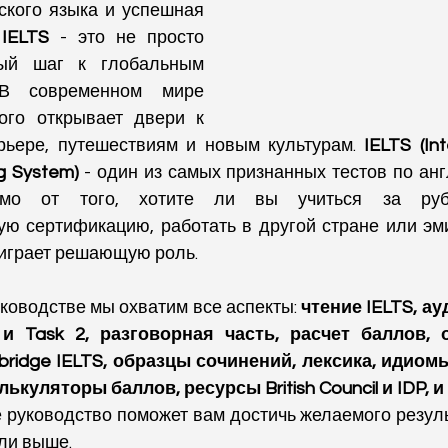
ского языка и успешная 
 
IELTS
 - это не просто 
ый шаг к глобальным 
 В современном мире 
ого открывает двери к 
рьере, путешествиям и новым культурам. 
IELTS (Int
g System)
 - один из самых признанных тестов по анг
имо от того, хотите ли вы учиться за рубе
ю сертификацию, работать в другой стране или эми
 играет решающую роль.
ководстве мы охватим все аспекты: 
чтение IELTS, ау
и Task 2, разговорная часть, расчет баллов, о
idge IELTS, образцы сочинений, лексика, идиомы
ькуляторы баллов, ресурсы British Council и IDP, 
 руководство поможет вам достичь желаемого результ
или выше.