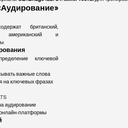
«Аудирование» 
одержат британский, 
й, американский и 
ы.
рования
ределение ключевой 
сывать важные слова
я на ключевых фразах
LTS
на аудирование
 онлайн‑платформы
й