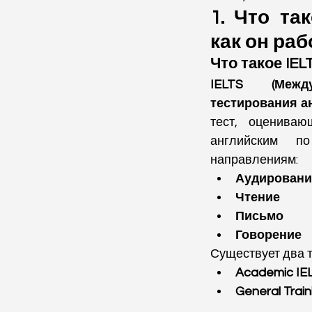
1. Что так
как он раб
Что такое IEL
IELTS (Между
тестирования а
тест, оцениваю
английским п
направлениям:
Аудировани
Чтение
Письмо
Говорение
Существует два т
Academic IE
General Train