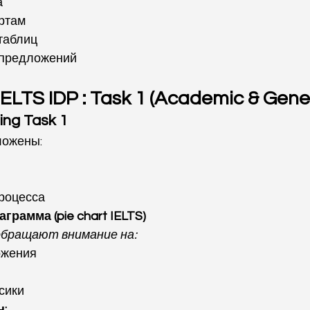
а
артам
таблиц
 предложений
ELTS IDP : Task 1 (Academic & Gene
ing Task 1
ложены:
роцесса
грамма (pie chart IELTS)
бращают внимание на:
ожения
сики
: