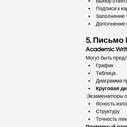
Выбор ответ
Подписи к к
Заполнение 
Дополнение
5. Письмо I
Academic Writ
Могут быть пред
График
Таблица
Диаграмма п
Круговая диа
Экзаменаторы о
Ясность изл
Структуру
Точность лек
Примерный план