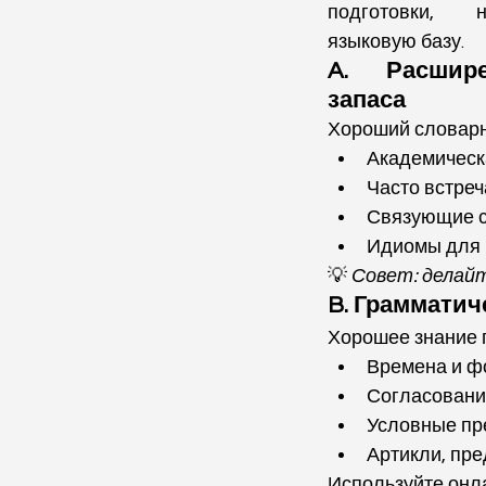
подготовки, н
языковую базу.
A. Расшире
запаса
Хороший словарны
Академическ
Часто встре
Связующие с
Идиомы для 
💡 
Совет: делайт
B. Грамматич
Хорошее знание г
Времена и ф
Согласовани
Условные пр
Артикли, пре
Используйте онл