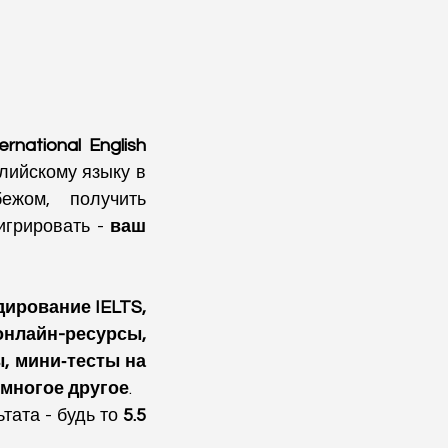
ernational English 
лийскому языку в 
жом, получить 
грировать - 
ваш 
дирование IELTS, 
нлайн-ресурсы, 
, мини‑тесты на 
и многое другое
.
ата - будь то 
5.5 