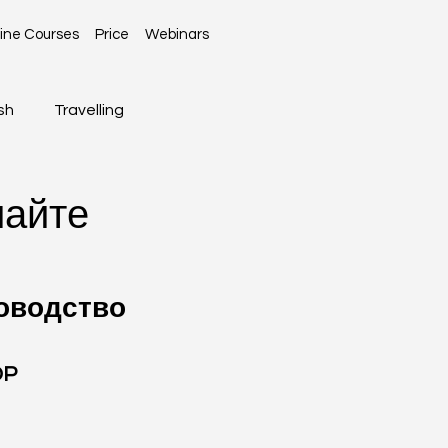
ine Courses
Price
Webinars
sh
Travelling
Global News
лайте
ководство 
DP