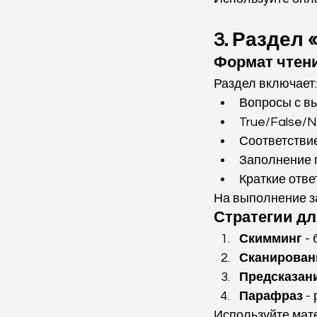
3. Раздел 
Формат чтен
Раздел включает:
Вопросы с в
True/False/N
Соответстви
Заполнение 
Краткие отве
На выполнение з
Стратегии дл
Скимминг
 -
Сканирован
Предсказан
Парафраз
 -
Используйте мат