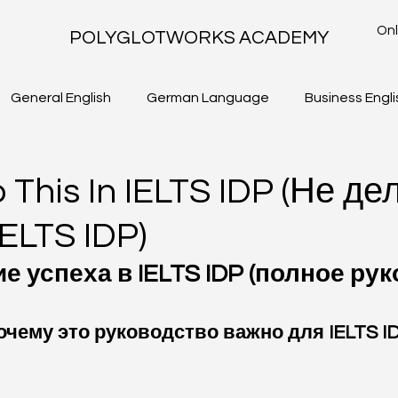
Onl
POLYGLOTWORKS ACADEMY
General English
German Language
Business Engli
TLS - WRITING TASK 2
IELTS ACADEMIC - WRITING TASK 1
 This In IELTS IDP (Не де
IELTS IDP)
 успеха в IELTS IDP (полное ру
очему это руководство важно для IELTS I