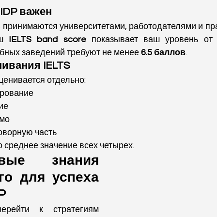
 IDP важен
S принимаются университетами, работодателями и пра
ш 
IELTS band score
 показывает ваш уровень от
бных заведений требуют не менее 
6.5 баллов
.
ивания IELTS
ценивается отдельно:
ирование
ие
ьмо
оворную часть
то среднее значение всех четырех.
вые знания 
го для успеха 
P
рейти к стратегиям 