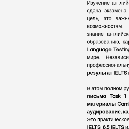
Изучение англий
сдача экзамена
цель, это важн
возможностям.
знание английск
образованию, ка
Language Testin
мире. Независ
профессиональну
результат IELTS
В этом полном ру
письмо Task 1 
материалы Cambr
аудирование, кал
Это практическое
IELTS
, 
6.5 IELTS
 