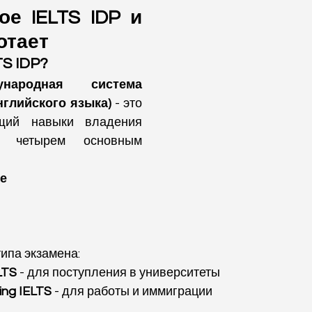
ое IELTS IDP и 
отает 
TS IDP?
народная система 
нглийского языка)
 - это 
щий навыки владения 
о четырем основным 
е
ипа экзамена:
LTS
 - для поступления в университеты
ing IELTS
 - для работы и иммиграции