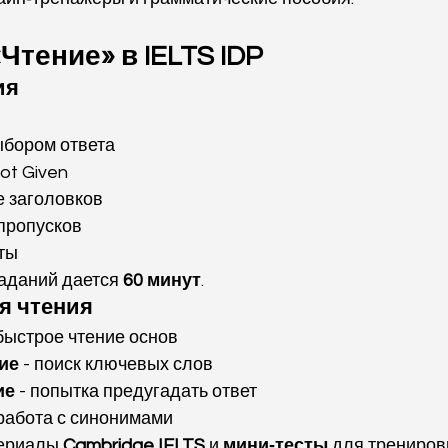
«Чтение» в IELTS IDP
ия
ыбором ответа
ot Given
е заголовков
пропусков
ты
аданий дается 
60 минут
.
я чтения
 быстрое чтение основ
ие
 - поиск ключевых слов
ие
 - попытка предугадать ответ
 работа с синонимами
ериалы 
Cambridge IELTS
 и 
мини‑тесты
 для трениров