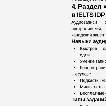
4. Раздел 
в IELTS IDP
Аудиозаписи с
австралийски
канадский акцент
Навыки ауди
Быстрое оп
идеи
Умение запи
Концентраци
Ресурсы:
Подкасты IE
Мини‑тесты 
Бесплатные
Типы задани