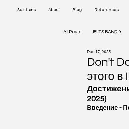
Solutions
About
Blog
References
All Posts
IELTS BAND 9
Dec 17, 2025
DUOLINGO - DET
IE
Don't Do
этого в 
Career Trajectory
Достижение
2025)
Введение - П